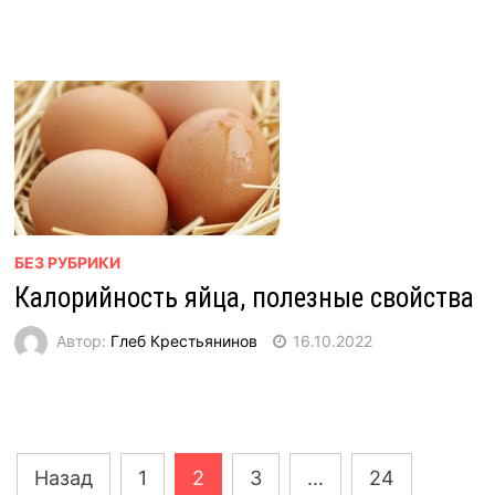
БЕЗ РУБРИКИ
Калорийность яйца, полезные свойства
Автор:
Глеб Крестьянинов
16.10.2022
Навигация
Назад
1
2
3
...
24