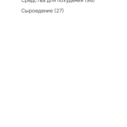
Средства для похудения
(98)
Сыроедение
(27)