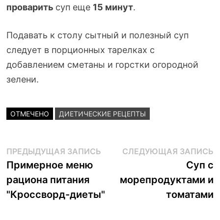
проварить
суп еще
15 минут
.
Подавать к столу сытный и полезный суп
следует в порционных тарелках с
добавлением сметаны и горстки огородной
зелени.
ОТМЕЧЕНО
ДИЕТИЧЕСКИЕ РЕЦЕПТЫ
Навигация
Предыдущая
С
ПРЕДЫДУЩАЯ ЗАПИСЬ
СЛЕДУЮЩАЯ ЗАПИСЬ
запись:
з
Примерное меню
Суп с
по
рациона питания
морепродуктами и
записям
"Кроссворд-диеты"
томатами