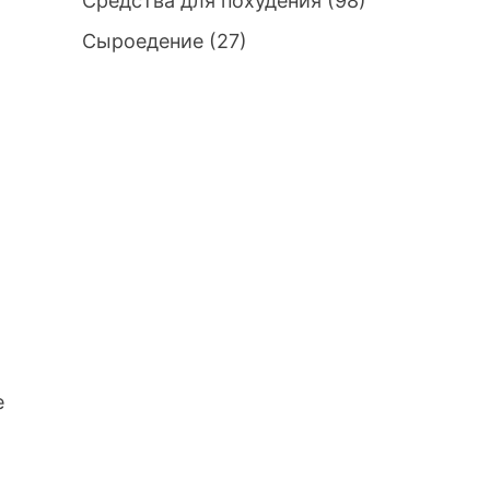
Средства для похудения
(98)
Сыроедение
(27)
е