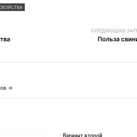
СВОЙСТВА
СЛЕДУЮЩАЯ ЗАП
тва
Польза свин
нов →
Вариант второй