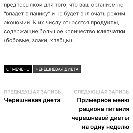
предпосылкой для того, что ваш организм не
"впадет в панику" и не будет включать режим
экономии. К их числу относятся
продукты
,
содержащие большое количество
клетчатки
(бобовые, злаки, хлебцы).
ОТМЕЧЕНО
ЧЕРЕШНЕВАЯ ДИЕТА
Навигация
Предыдущая
С
ПРЕДЫДУЩАЯ ЗАПИСЬ
СЛЕДУЮЩАЯ ЗАПИСЬ
запись:
з
Черешневая диета
Примерное меню
по
рациона питания
записям
черешневой диеты
на одну неделю