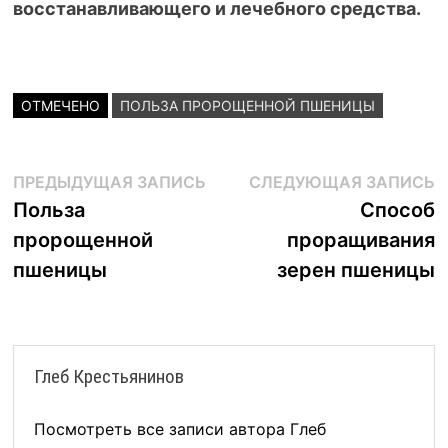
восстанавливающего и лечебного средства.
ОТМЕЧЕНО
ПОЛЬЗА ПРОРОЩЕННОЙ ПШЕНИЦЫ
Навигация
Предыдущая
С
ПРЕДЫДУЩАЯ ЗАПИСЬ
СЛЕДУЮЩАЯ ЗАПИСЬ
запись:
з
Польза
Способ
по
пророщенной
проращивания
записям
пшеницы
зерен пшеницы
Глеб Крестьянинов
Посмотреть все записи автора Глеб