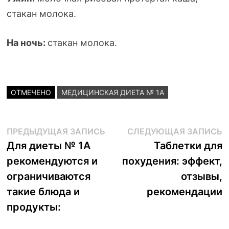
стакан молока.
На ночь:
стакан молока.
ОТМЕЧЕНО
МЕДИЦИНСКАЯ ДИЕТА № 1А
Навигация
Предыдущая
С
ПРЕДЫДУЩАЯ ЗАПИСЬ
СЛЕДУЮЩАЯ ЗАПИСЬ
запись:
з
Для диеты № 1А
Таблетки для
по
рекомендуются и
похудения: эффект,
записям
ограничиваются
отзывы,
такие блюда и
рекомендации
продукты: