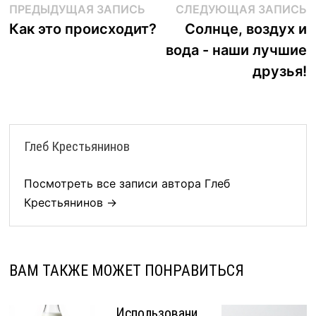
Навигация
Предыдущая
С
ПРЕДЫДУЩАЯ ЗАПИСЬ
СЛЕДУЮЩАЯ ЗАПИСЬ
запись:
з
Как это происходит?
Солнце, воздух и
по
вода - наши лучшие
записям
друзья!
Глеб Крестьянинов
Посмотреть все записи автора Глеб
Крестьянинов →
ВАМ ТАКЖЕ МОЖЕТ ПОНРАВИТЬСЯ
Использовани