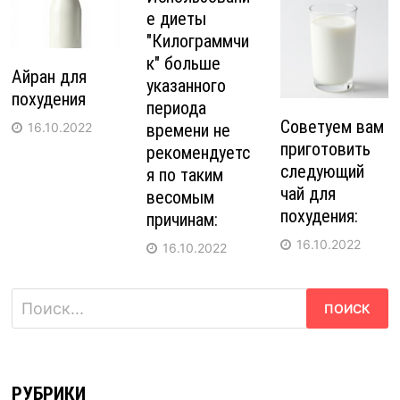
е диеты
"Килограммчи
к" больше
Айран для
указанного
похудения
периода
Советуем вам
времени не
16.10.2022
приготовить
рекомендуетс
следующий
я по таким
чай для
весомым
похудения:
причинам:
16.10.2022
16.10.2022
Найти:
РУБРИКИ