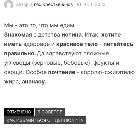
Автор:
Глеб Крестьянинов
16.10.2022
Мы - это то, что мы едим.
Знакомая
с детства
истина.
Итак,
хотите
иметь
здоровое и
красивое тело
-
питайтесь
правильно.
Да здравствуют сложные
углеводы (зерновые, бобовые), фрукты и
овощи. Особое
почтение
-
королю-сжигателю
жира,
ананасу.
ОТМЕЧЕНО
6 СОВЕТОВ
КАК ИЗБАВИТЬСЯ ОТ ЦЕЛЛЮЛИТА