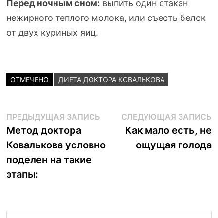
Перед ночным сном:
выпить один стакан
нежирного теплого молока, или съесть белок
от двух куриных яиц.
ОТМЕЧЕНО
ДИЕТА ДОКТОРА КОВАЛЬКОВА
Навигация
Предыдущая
С
ПРЕДЫДУЩАЯ ЗАПИСЬ
СЛЕДУЮЩАЯ ЗАПИСЬ
запись:
з
Метод доктора
Как мало есть, не
по
Ковалькова условно
ощущая голода
записям
поделен на такие
этапы: