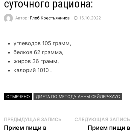
суточного рациона:
Автор:
Глеб Крестьянинов
16.10.2022
углеводов 105 грамм,
белков 62 грамма,
жиров 36 грамм,
калорий 1010 .
ОТМЕЧЕНО
ДИЕТА ПО МЕТОДУ АННЫ СЕЙЛЕР-ХАУС
Навигация
Предыдущая
С
ПРЕДЫДУЩАЯ ЗАПИСЬ
СЛЕДУЮЩАЯ ЗАПИСЬ
запись:
з
Прием пищи в
Прием пищи в
по