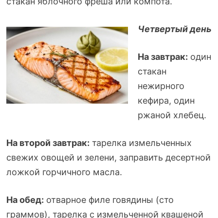
стакан яблочного фреша или компота.
Четвертый день
На завтрак:
один
стакан
нежирного
кефира, один
ржаной хлебец.
На второй завтрак:
тарелка измельченных
свежих овощей и зелени, заправить десертной
ложкой горчичного масла.
На обед:
отварное филе говядины (сто
граммов), тарелка с измельченной квашеной