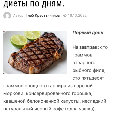
диеты по дням.
Автор:
Глеб Крестьянинов
16.10.2022
Первый день
На завтрак:
сто
граммов
отварного
рыбного филе,
сто пятьдесят
граммов овощного гарнира из вареной
моркови, консервированного горошка,
квашеной белокочанной капусты, несладкий
натуральный черный кофе (одна чашка).