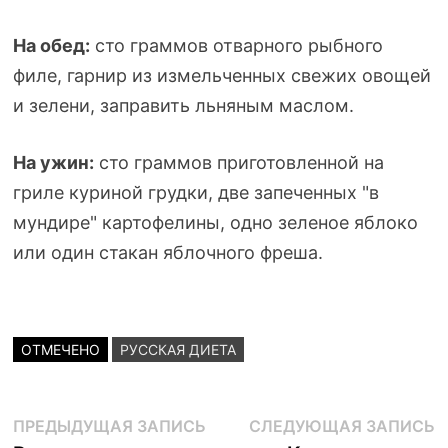
На обед:
сто граммов отварного рыбного
филе, гарнир из измельченных свежих овощей
и зелени, заправить льняным маслом.
На ужин:
сто граммов приготовленной на
гриле куриной грудки, две запеченных "в
мундире" картофелины, одно зеленое яблоко
или один стакан яблочного фреша.
ОТМЕЧЕНО
РУССКАЯ ДИЕТА
Навигация
Предыдущая
С
ПРЕДЫДУЩАЯ ЗАПИСЬ
СЛЕДУЮЩАЯ ЗАПИСЬ