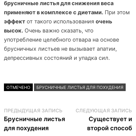
брусничные
листья для снижения веса
применяют в комплексе с диетами.
При этом
эффект
от такого использования
очень
высок.
Очень важно сказать, что
употребление целебного отвара на основе
брусничных листьев не вызывает апатии,
депрессивных состояний и упадка сил.
ОТМЕЧЕНО
БРУСНИЧНЫЕ ЛИСТЬЯ ДЛЯ ПОХУДЕНИЯ
Навигация
Предыдущая
С
ПРЕДЫДУЩАЯ ЗАПИСЬ
СЛЕДУЮЩАЯ ЗАПИСЬ
запись:
з
Брусничные листья
Существует и
по
для похудения
второй способ
записям