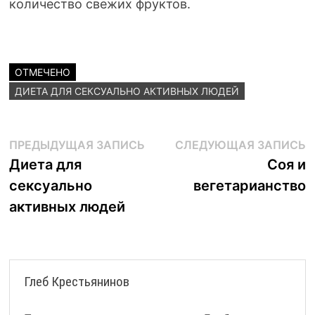
количество свежих фруктов.
ОТМЕЧЕНО
ДИЕТА ДЛЯ СЕКСУАЛЬНО АКТИВНЫХ ЛЮДЕЙ
Навигация
Предыдущая
С
ПРЕДЫДУЩАЯ ЗАПИСЬ
СЛЕДУЮЩАЯ ЗАПИСЬ
запись:
з
Диета для
Соя и
по
сексуально
вегетарианство
записям
активных людей
Глеб Крестьянинов