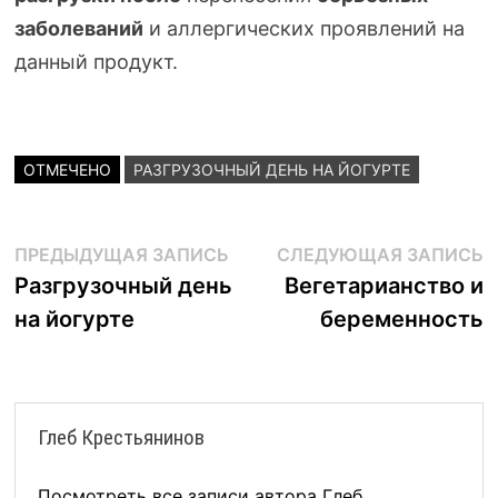
заболеваний
и аллергических проявлений на
данный продукт.
ОТМЕЧЕНО
РАЗГРУЗОЧНЫЙ ДЕНЬ НА ЙОГУРТЕ
Навигация
Предыдущая
С
ПРЕДЫДУЩАЯ ЗАПИСЬ
СЛЕДУЮЩАЯ ЗАПИСЬ
запись:
з
Разгрузочный день
Вегетарианство и
по
на йогурте
беременность
записям
Глеб Крестьянинов
Посмотреть все записи автора Глеб