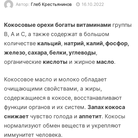
Автор:
Глеб Крестьянинов
16.10.2022
Кокосовые орехи
богаты витаминами
группы
В, А и С, а также содержат в большом
количестве
кальций
,
натрий, калий, фосфор,
железо, сахара, белки, углеводы
,
органические
кислоты
и жирное
масло
.
Кокосовое масло и молоко обладает
очищающими свойствами, а жиры,
содержащиеся в кокосе, восстанавливают
функции органов и их систем.
Запах кокоса
снижает
чувство голода и
аппетит
. Кокосы
нормализуют обмен веществ и укрепляют
иммунитет человека.