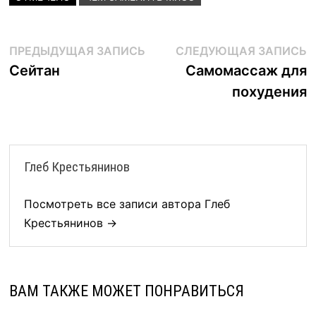
Навигация
Предыдущая
С
ПРЕДЫДУЩАЯ ЗАПИСЬ
СЛЕДУЮЩАЯ ЗАПИСЬ
запись:
з
Сейтан
Самомассаж для
по
похудения
записям
Глеб Крестьянинов
Посмотреть все записи автора Глеб
Крестьянинов →
ВАМ ТАКЖЕ МОЖЕТ ПОНРАВИТЬСЯ