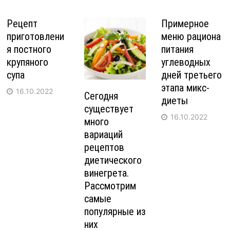
Рецепт
Примерное
приготовлени
меню рациона
я постного
питания
крупяного
углеводных
супа
дней третьего
этапа микс-
16.10.2022
Сегодня
диеты
существует
16.10.2022
много
вариаций
рецептов
диетического
винегрета.
Рассмотрим
самые
популярные из
них