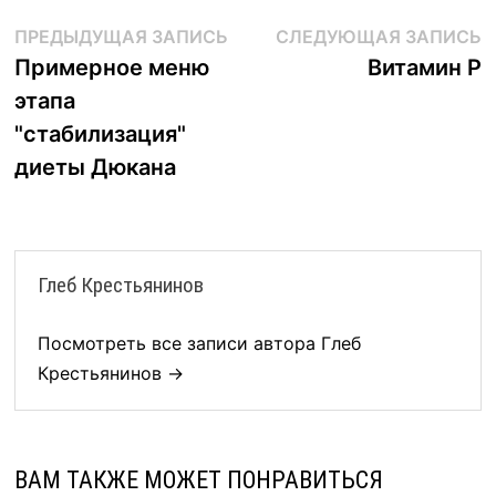
Навигация
Предыдущая
С
ПРЕДЫДУЩАЯ ЗАПИСЬ
СЛЕДУЮЩАЯ ЗАПИСЬ
запись:
з
Примерное меню
Витамин P
по
этапа
записям
"стабилизация"
диеты Дюкана
Глеб Крестьянинов
Посмотреть все записи автора Глеб
Крестьянинов →
ВАМ ТАКЖЕ МОЖЕТ ПОНРАВИТЬСЯ