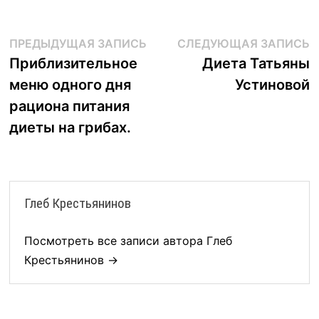
Навигация
Предыдущая
С
ПРЕДЫДУЩАЯ ЗАПИСЬ
СЛЕДУЮЩАЯ ЗАПИСЬ
запись:
з
Приблизительное
Диета Татьяны
по
меню одного дня
Устиновой
записям
рациона питания
диеты на грибах.
Глеб Крестьянинов
Посмотреть все записи автора Глеб
Крестьянинов →