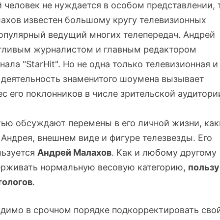
 человек не нуждается в особом представлении, 
лахов известен большому кругу телевизионных
популярный ведущий многих телепередач. Андрей
нтливым журналистом и главным редактором
ала "StarHit". Но не одна только телевизионная и
 деятельность знаменитого шоумена вызывает
с его поклонников в числе зрительской аудитори
тью обсуждают перемены в его личной жизни,
как
ндрея, внешнем виде и фигуре телезвезды. Его
льзуется
Андрей Малахов
. Как и любому другому
ерживать нормальную весовую категорию,
пользу
тологов
.
одимо в срочном порядке подкорректировать сво