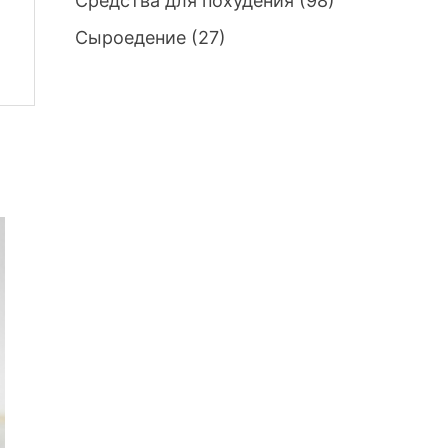
Средства для похудения
(98)
Сыроедение
(27)