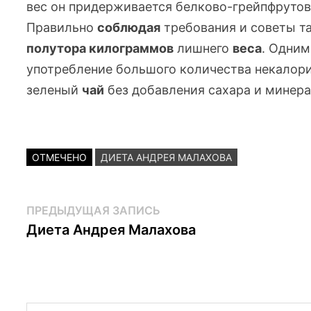
вес он придерживается
белково-грейпфруто
Правильно
соблюдая
требования и советы та
полутора
килограммов
лишнего
веса
. Одним
употребление большого количества некалор
зеленый
чай
без добавления сахара и минер
ОТМЕЧЕНО
ДИЕТА АНДРЕЯ МАЛАХОВА
Навигация
Предыдущая
ПРЕДЫДУЩАЯ ЗАПИСЬ
запись:
Диета Андрея Малахова
по
записям