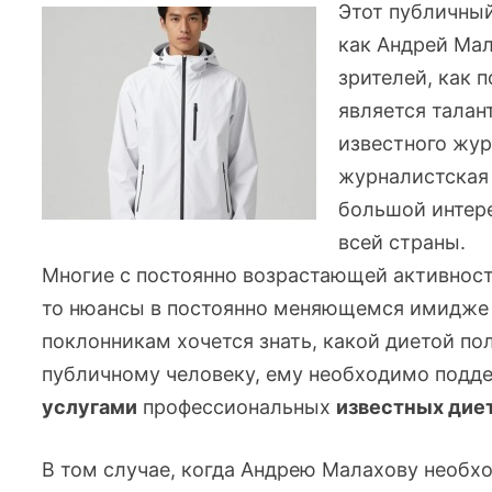
Этот публичный
как Андрей Ма
зрителей, как 
является тала
известного журн
журналистская
большой интере
всей страны.
Многие с постоянно возрастающей активнос
то
нюансы в постоянно меняющемся имидже А
поклонникам хочется знать, какой диетой по
публичному человеку, ему необходимо подд
услугами
профессиональных
известных дие
В том случае, когда Андрею Малахову необх