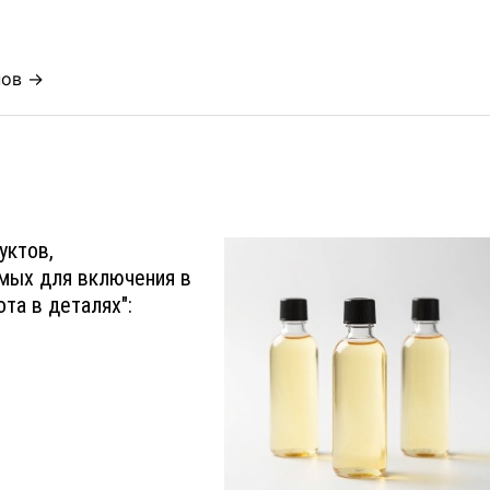
нов →
уктов,
мых для включения в
ота в деталях":