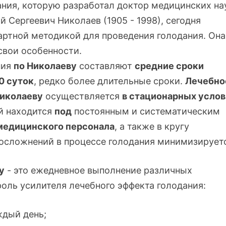
ния, которую разработал доктор медицинских на
 Сергеевич Николаев (1905 - 1998), сегодня
артной методикой для проведения голодания. Она
свои особенности.
ния
по Николаеву
составляют
средние сроки
0 суток
, редко более длительные сроки.
Лечебно
Николаеву
осуществляется
в стационарных услов
й находится
под
постоянным и систематическим
медицинского персонала
, а также в кругу
 осложнений в процессе голодания минимизирует
у
- это ежедневное выполнение различных
роль усилителя лечебного эффекта голодания:
ждый день;