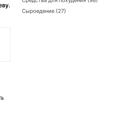
Средства для похудения
(98)
еву.
Сыроедение
(27)
ть