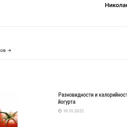
Никола
нов →
Разновидности и калорийнос
йогурта
16.10.2022