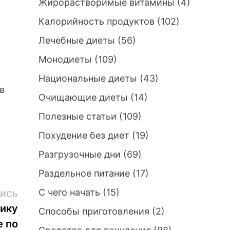
Жирорастворимые витамины
(4)
Калорийность продуктов
(102)
Лечебные диеты
(56)
Монодиеты
(109)
Национальные диеты
(43)
в
Очищающие диеты
(14)
Полезные статьи
(109)
Похудение без диет
(19)
Разгрузочные дни
(69)
Раздельное питание
(17)
С чего начать
(15)
Следующая
ИСЬ
запись:
ику
Способы приготовления
(2)
е по