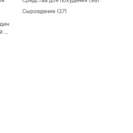
Средства для похудения
(98)
Сыроедение
(27)
один
 ...