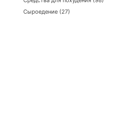
Средства для похудения
(98)
Сыроедение
(27)