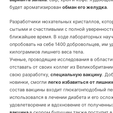
будет ароматизирован
обман его желудка
.
Разработчики нюхательных кристаллов, кото
сытыми и счастливыми с полной уверенность
ближайшее время. В ходе лабораторных нау
опробовать на себе 1400 добровольцев, им у
килограммов лишнего веса тела.
Ученые, проводящие исследования в области
отставать от своих коллег из Великобритани
свою разработку,
специальную вакцину
. До
новинки, смогли
легко избавиться
от лишни
состав вакцины входит глюкагонподобный
пе
использовался в лечении диабета и его осл
удовлетворение и вдохновение от полученных
вакцина
в скором будущем также поступит 