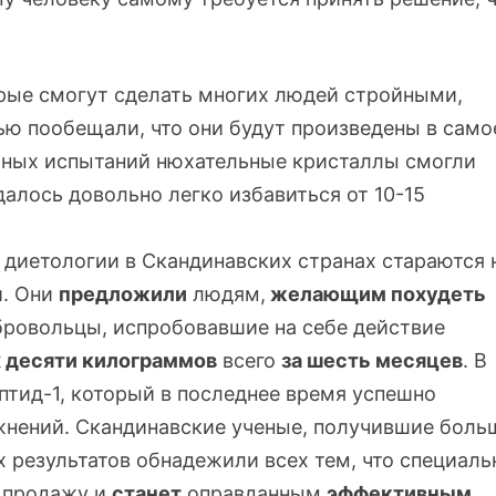
рые смогут сделать многих людей стройными,
ю пообещали, что они будут произведены в само
чных испытаний нюхательные кристаллы смогли
далось довольно легко избавиться от
10-15
 диетологии в Скандинавских странах стараются 
и. Они
предложили
людям,
желающим похудеть
бровольцы, испробовавшие на себе действие
х десяти килограммов
всего
за шесть месяцев
. В
птид-1
, который в последнее время успешно
ожнений. Скандинавские ученые, получившие боль
 результатов обнадежили всех тем, что специаль
в продажу и
станет
оправданным
эффективным