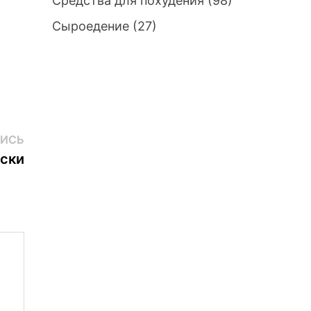
Средства для похудения
(98)
Сыроедение
(27)
Следующая
ИСЬ
запись:
ески