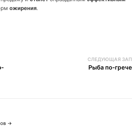
форм
ожирения
.
СЛЕДУЮЩАЯ ЗАП
о-
Рыба по-греч
нов →