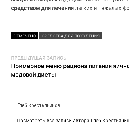
средством для лечения
легких и тяжелых 
ОТМЕЧЕНО
СРЕДСТВА ДЛЯ ПОХУДЕНИЯ
Навигация
Предыдущая
ПРЕДЫДУЩАЯ ЗАПИСЬ
запись:
Примерное меню рациона питания яичн
по
медовой диеты
записям
Глеб Крестьянинов
Посмотреть все записи автора Глеб Крестьяни