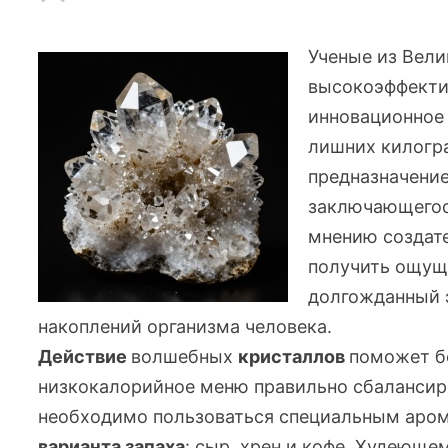
Ученые из Вели
высокоэффекти
инновационное 
лишних килогр
предназначение
заключающегося
мнению создате
получить ощуще
долгожданный 
накоплений организма человека.
Действие
волшебных
кристаллов
поможет б
низкокалорийное меню правильно сбалансиро
необходимо пользоваться специальным аром
варианта запаха
: сыр, хрен и кофе. Худеюще