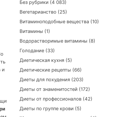
Без рубрики
(4 083)
Вегетарианство
(25)
Витаминоподобные вещества
(10)
Витамины
(1)
Водорастворимые витамины
(8)
Голодание
(33)
По
Диетическая кухня
(5)
сть
 и
Диетические рецепты
(66)
х
Диеты для похудения
(203)
Диеты от знаменитостей
(172)
Диеты от профессионалов
(42)
ищи
Диеты по группе крови
(5)
ри
чем