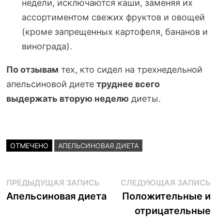
недели, исключаются каши, заменяя их
ассортиментом свежих фруктов и овощей
(кроме запрещенных картофеля, бананов и
винограда).
По отзывам
тех, кто сидел на трехнедельной
апельсиновой диете
труднее всего
выдержать вторую неделю
диеты.
ОТМЕЧЕНО
АПЕЛЬСИНОВАЯ ДИЕТА
Навигация
Предыдущая
С
ПРЕДЫДУЩАЯ ЗАПИСЬ
СЛЕДУЮЩАЯ ЗАПИСЬ
запись:
з
Апельсиновая диета
Положительные и
по
отрицательные