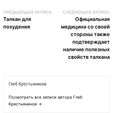
Навигация
Предыдущая
С
ПРЕДЫДУЩАЯ ЗАПИСЬ
СЛЕДУЮЩАЯ ЗАПИСЬ
запись:
з
Талкан для
Официальная
по
похудения
медицина со своей
записям
стороны также
подтверждает
наличие полезных
свойств талкана
Глеб Крестьянинов
Посмотреть все записи автора Глеб
Крестьянинов →