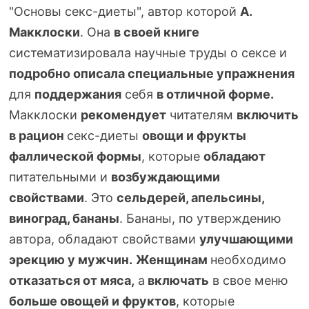
"Основы
секс-диеты
", автор которой
А.
Макклоски
. Она
в своей
книге
систематизировала научные труды о сексе и
подробно описала специальные упражнения
для
поддержания
себя
в отличной форме.
Макклоски
рекомендует
читателям
включить
в рацион
секс-диеты
овощи и фрукты
фаллической формы
, которые
обладают
питательными и
возбуждающими
свойствами
. Это
сельдерей, апельсины,
виноград, бананы
. Бананы, по утверждению
автора, обладают свойствами
улучшающими
эрекцию у мужчин.
Женщинам
необходимо
отказаться от мяса,
а
включать
в свое меню
больше овощей и фруктов
, которые