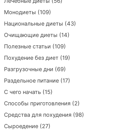
Лечебные диеты
(56)
Монодиеты
(109)
Национальные диеты
(43)
Очищающие диеты
(14)
Полезные статьи
(109)
Похудение без диет
(19)
Разгрузочные дни
(69)
Раздельное питание
(17)
С чего начать
(15)
Способы приготовления
(2)
Средства для похудения
(98)
Сыроедение
(27)