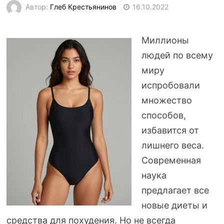
Автор:
Глеб Крестьянинов
16.10.2022
Миллионы
людей по всему
миру
испробовали
множество
способов,
избавится от
лишнего веса.
Современная
наука
предлагает все
новые диеты и
средства для похудения. Но не всегда