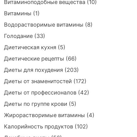
Витаминоподобные вещества
(10)
Витамины
(1)
Водорастворимые витамины
(8)
Голодание
(33)
Диетическая кухня
(5)
Диетические рецепты
(66)
Диеты для похудения
(203)
Диеты от знаменитостей
(172)
Диеты от профессионалов
(42)
Диеты по группе крови
(5)
Жирорастворимые витамины
(4)
Калорийность продуктов
(102)