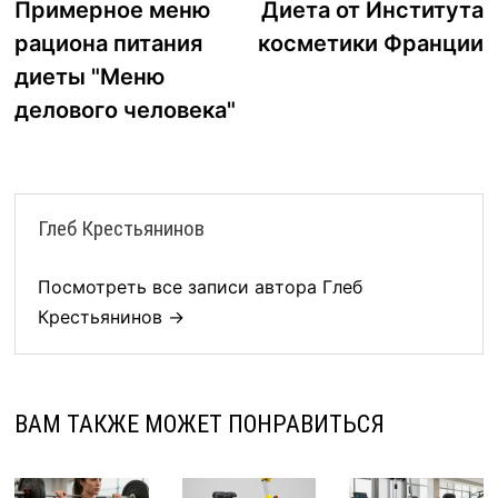
запись:
з
Примерное меню
Диета от Института
по
рациона питания
косметики Франции
записям
диеты "Меню
делового человека"
Глеб Крестьянинов
Посмотреть все записи автора Глеб
Крестьянинов →
ВАМ ТАКЖЕ МОЖЕТ ПОНРАВИТЬСЯ