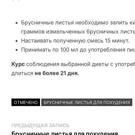
Брусничные листья необходимо залить к
граммов измельченных брусничных листь
Настаивать полученную смесь 15 минут.
Принимать по 100 мл до употребления пищ
Курс
соблюдения выбранной диеты с употре
длиться
не более 21 дня.
ОТМЕЧЕНО
БРУСНИЧНЫЕ ЛИСТЬЯ ДЛЯ ПОХУДЕНИЯ
Навигация
Предыдущая
ПРЕДЫДУЩАЯ ЗАПИСЬ
запись:
Брусничные листья для похудения