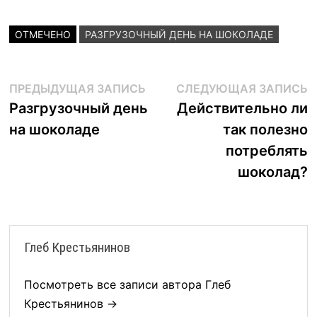
ОТМЕЧЕНО
РАЗГРУЗОЧНЫЙ ДЕНЬ НА ШОКОЛАДЕ
Навигация
Предыдущая
С
ПРЕДЫДУЩАЯ ЗАПИСЬ
СЛЕДУЮЩАЯ ЗАПИСЬ
запись:
з
Разгрузочный день
Действительно ли
по
на шоколаде
так полезно
записям
потреблять
шоколад?
Глеб Крестьянинов
Посмотреть все записи автора Глеб
Крестьянинов →