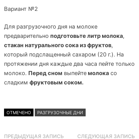
Вариант №2
Для разгрузочного дня на молоке
предварительно
подготовьте литр молока
,
стакан натурального сока из фруктов
,
который подслащенный сахаром (20 г.). На
протяжении дня каждые два часа пейте только
молоко.
Перед сном
выпейте
молока
со
сладким
фруктовым соком.
ОТМЕЧЕНО
РАЗГРУЗОЧНЫЕ ДНИ
Навигация
Предыдущая
С
ПРЕДЫДУЩАЯ ЗАПИСЬ
СЛЕДУЮЩАЯ ЗАПИСЬ