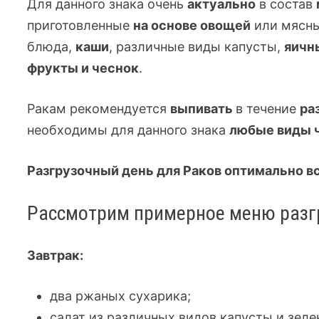
Для данного знака очень
актуально
в состав
приготовленные
на основе овощей
или мясны
блюда,
каши
, различные виды капусты,
яичн
фрукты и чеснок
.
Ракам рекомендуется
выпивать
в течение
ра
необходимы для данного знака
любые виды 
Разгрузочный день для Раков оптимально в
Рассмотрим примерное меню разг
Завтрак:
два ржаных сухарика;
салат из различных видов капусты и зеле