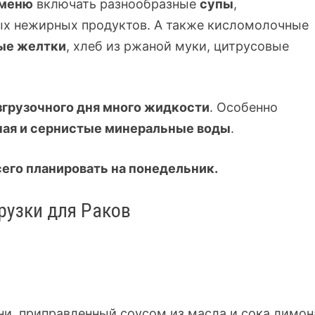
меню
включать разнообразные
супы
,
х нежирных продуктов. А также кисломолочные
ые желтки
, хлеб из ржаной муки, цитрусовые
згрузочного дня много жидкости
. Особенно
чая и сернистые минеральные воды
.
сего планировать на понедельник.
рузки для Раков
ни, приправленный соусом из масла и сока лимон