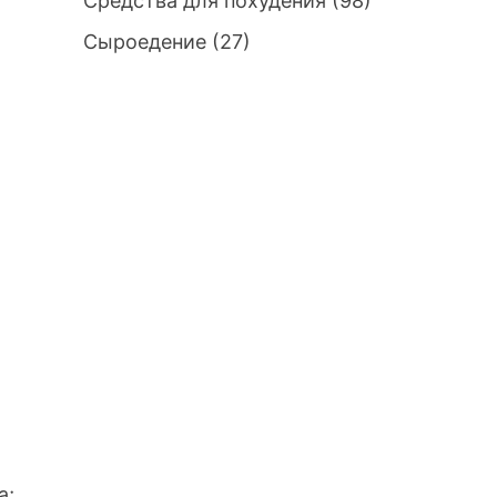
Средства для похудения
(98)
Сыроедение
(27)
а;