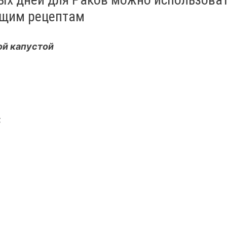
ющим рецептам
ой капустой
;