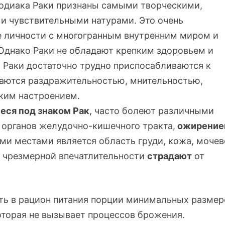
Зодиака Раки признаны самыми творческими,
и чувствительными натурами. Это очень
 личности с многогранным внутренним миром и
Однако Раки не обладают крепким здоровьем и
 Раки достаточно трудно приспосабливаются к
чаются раздражительностью, мнительностью,
ким настроением.
еся под знаком Рак
, часто болеют различными
 органов
желудочно-кишечного
тракта,
ожирени
и местами является область груди, кожа, моче
 чрезмерной впечатлительности
страдают
от
ть в рацион питания порции минимальных размер
оторая не вызывает процессов брожения.