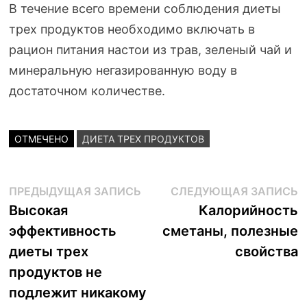
В течение всего времени соблюдения диеты
трех продуктов необходимо включать в
рацион питания настои из трав, зеленый чай и
минеральную негазированную воду в
достаточном количестве.
ОТМЕЧЕНО
ДИЕТА ТРЕХ ПРОДУКТОВ
Навигация
Предыдущая
С
ПРЕДЫДУЩАЯ ЗАПИСЬ
СЛЕДУЮЩАЯ ЗАПИСЬ
запись:
з
Высокая
Калорийность
по
эффективность
сметаны, полезные
записям
диеты трех
свойства
продуктов не
подлежит никакому