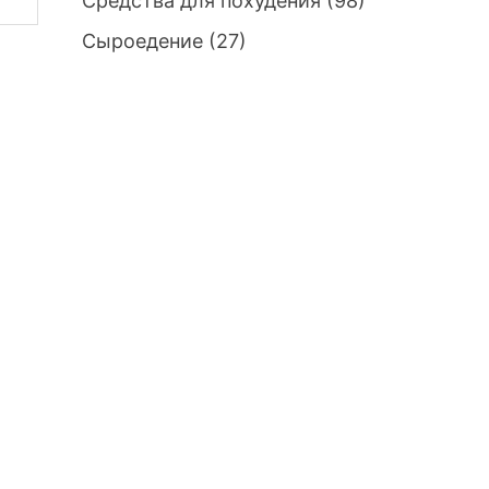
Средства для похудения
(98)
Сыроедение
(27)