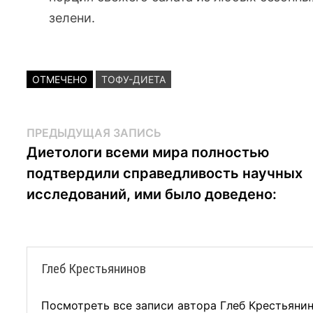
зелени.
ОТМЕЧЕНО
ТОФУ-ДИЕТА
Навигация
Предыдущая
ПРЕДЫДУЩАЯ ЗАПИСЬ
запись:
Диетологи всеми мира полностью
по
подтвердили справедливость научных
записям
исследований, ими было доведено:
Глеб Крестьянинов
Посмотреть все записи автора Глеб Крестьяни