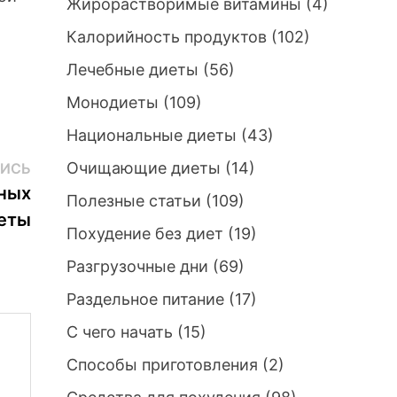
Жирорастворимые витамины
(4)
Калорийность продуктов
(102)
Лечебные диеты
(56)
Монодиеты
(109)
Национальные диеты
(43)
Следующая
Очищающие диеты
(14)
ИСЬ
запись:
нных
Полезные статьи
(109)
иеты
Похудение без диет
(19)
Разгрузочные дни
(69)
Раздельное питание
(17)
С чего начать
(15)
Способы приготовления
(2)