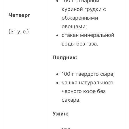
100 г отварной
куриной грудки с
Четверг
обжаренными
овощами;
(31 у. е.)
стакан минеральной
воды без газа.
Полдник:
100 г твердого сыра;
чашка натурального
черного кофе без
сахара.
Ужин: