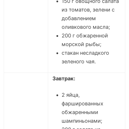
150 г овощного салата
из томатов, зелени с
добавлением
оливкового масла;
200 г обжаренной
морской рыбы;
стакан несладкого
зеленого чая.
Завтрак:
2 яйца,
фаршированных
обжаренными
шампиньонами;