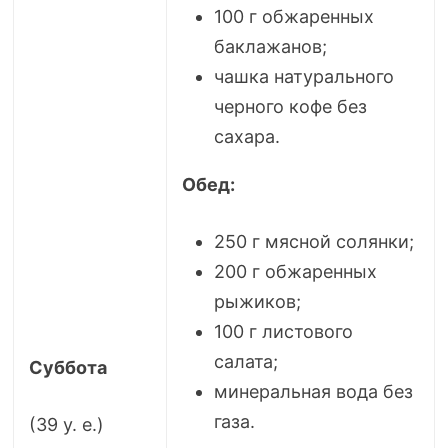
100 г обжаренных
баклажанов;
чашка натурального
черного кофе без
сахара.
Обед:
250 г мясной солянки;
200 г обжаренных
рыжиков;
100 г листового
салата;
Суббота
минеральная вода без
газа.
(39 у. е.)