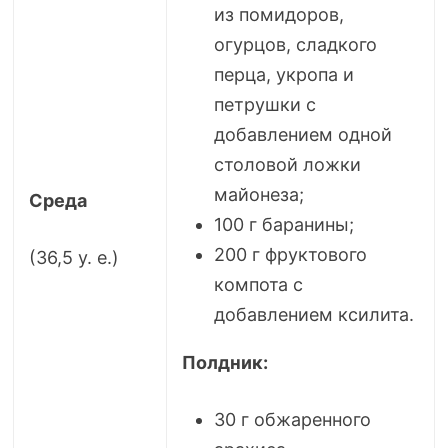
из помидоров,
огурцов, сладкого
перца, укропа и
петрушки с
добавлением одной
столовой ложки
майонеза;
Среда
100 г баранины;
200 г фруктового
(36,5 у. е.)
компота с
добавлением ксилита.
Полдник:
30 г обжаренного