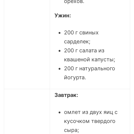
орехов.
Ужин:
200 г свиных
сарделек;
200 г салата из
квашеной капусты;
200 г натурального
йогурта.
Завтрак:
омлет из двух яиц с
кусочком твердого
сыра;