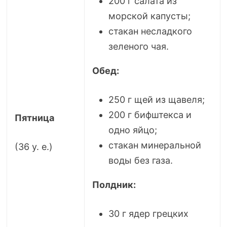
200 г салата из
морской капусты;
стакан несладкого
зеленого чая.
Обед:
250 г щей из щавеля;
200 г бифштекса и
Пятница
одно яйцо;
стакан минеральной
(36 у. е.)
воды без газа.
Полдник:
30 г ядер грецких