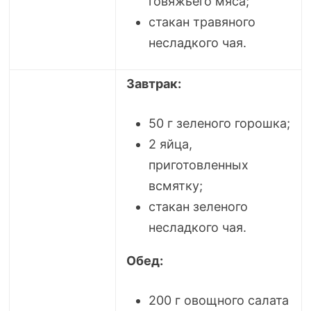
говяжьего мяса;
стакан травяного
несладкого чая.
Завтрак:
50 г зеленого горошка;
2 яйца,
приготовленных
всмятку;
стакан зеленого
несладкого чая.
Обед:
200 г овощного салата