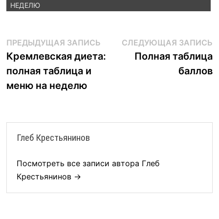
НЕДЕЛЮ
Навигация
Предыдущая
С
ПРЕДЫДУЩАЯ ЗАПИСЬ
СЛЕДУЮЩАЯ ЗАПИСЬ
запись:
з
Кремлевская диета:
Полная таблица
по
полная таблица и
баллов
записям
меню на неделю
Глеб Крестьянинов
Посмотреть все записи автора Глеб
Крестьянинов →