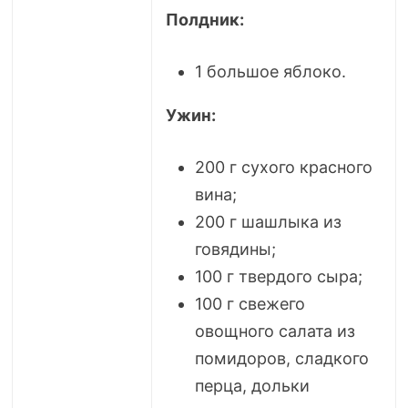
Полдник:
1 большое яблоко.
Ужин:
200 г сухого красного
вина;
200 г шашлыка из
говядины;
100 г твердого сыра;
100 г свежего
овощного салата из
помидоров, сладкого
перца, дольки