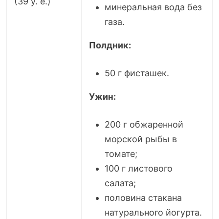
(39 у. е.)
минеральная вода без
газа.
Полдник:
50 г фисташек.
Ужин:
200 г обжаренной
морской рыбы в
томате;
100 г листового
салата;
половина стакана
натурального йогурта.