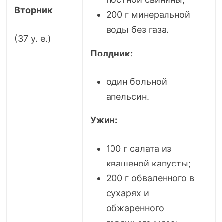
Вторник
200 г минеральной
воды без газа.
(37 у. е.)
Полдник:
один больной
апельсин.
Ужин:
100 г салата из
квашеной капусты;
200 г обваленного в
сухарях и
обжаренного