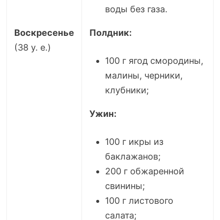
воды без газа.
Воскресенье
Полдник:
(38 у. е.)
100 г ягод смородины,
малины, черники,
клубники;
Ужин:
100 г икры из
баклажанов;
200 г обжаренной
свинины;
100 г листового
салата;