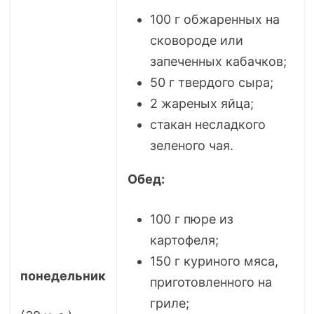
100 г обжаренных на
сковороде или
запеченных кабачков;
50 г твердого сыра;
2 жареных яйца;
стакан несладкого
зеленого чая.
Обед:
100 г пюре из
картофеля;
150 г куриного мяса,
понедельник
приготовленного на
гриле;