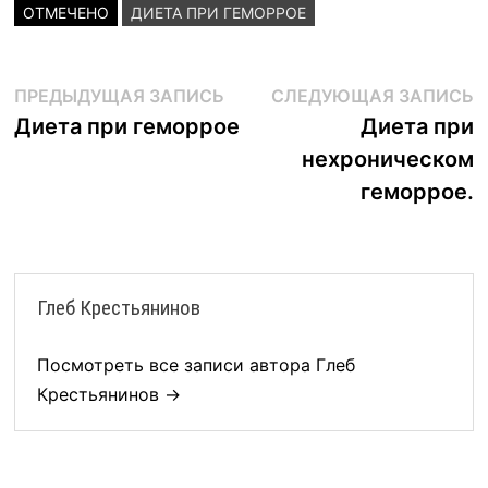
ОТМЕЧЕНО
ДИЕТА ПРИ ГЕМОРРОЕ
Навигация
Предыдущая
С
ПРЕДЫДУЩАЯ ЗАПИСЬ
СЛЕДУЮЩАЯ ЗАПИСЬ
запись:
з
Диета при геморрое
Диета при
по
нехроническом
записям
геморрое.
Глеб Крестьянинов
Посмотреть все записи автора Глеб
Крестьянинов →