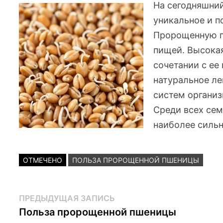
На сегодняшний
уникальное и п
Пророщенную п
пищей. Высока
сочетании с ее
натуральное ле
систем организ
Среди всех сем
наиболее силь
ОТМЕЧЕНО
ПОЛЬЗА ПРОРОЩЕННОЙ ПШЕНИЦЫ
Навигация
Предыдущая
ПРЕДЫДУЩАЯ ЗАПИСЬ
запись:
Польза пророщенной пшеницы
по