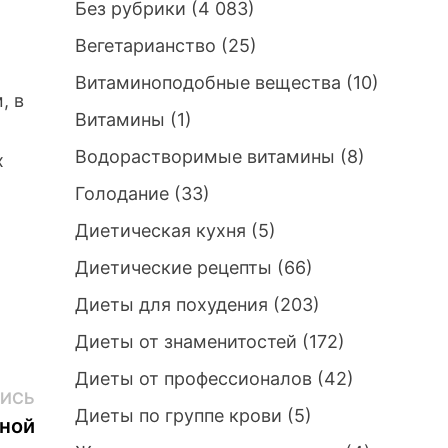
Без рубрики
(4 083)
Вегетарианство
(25)
Витаминоподобные вещества
(10)
, в
Витамины
(1)
е
Водорастворимые витамины
(8)
х
Голодание
(33)
Диетическая кухня
(5)
Диетические рецепты
(66)
Диеты для похудения
(203)
Диеты от знаменитостей
(172)
Диеты от профессионалов
(42)
Следующая
ИСЬ
Диеты по группе крови
(5)
запись:
ной