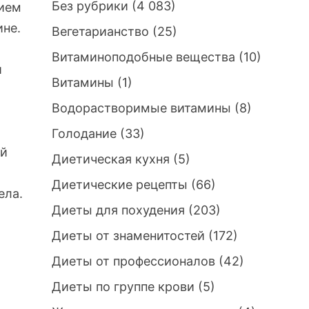
Без рубрики
(4 083)
нием
ине.
Вегетарианство
(25)
Витаминоподобные вещества
(10)
и
Витамины
(1)
Водорастворимые витамины
(8)
Голодание
(33)
ей
Диетическая кухня
(5)
Диетические рецепты
(66)
ела.
Диеты для похудения
(203)
Диеты от знаменитостей
(172)
Диеты от профессионалов
(42)
Диеты по группе крови
(5)