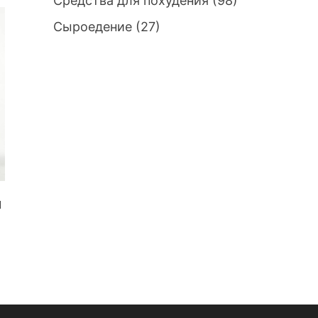
Средства для похудения
(98)
Сыроедение
(27)
ы