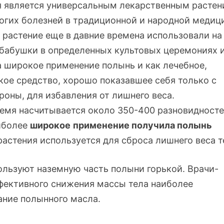
я является универсальным лекарственным расте
огих болезней в традиционной и народной медиц
 растение еще в давние времена использовали на
 бабушки в определенных культовых церемониях 
 широкое применение полынь и как лечебное,
ое средство, хорошо показавшее себя только с
роны, для избавления от лишнего веса.
емя насчитывается около 3
50-400
разновидност
аиболее
широкое
применение получила полынь
 растения используется для сброса лишнего веса т
ользуют наземную часть полыни горькой.
Врачи-
ффективного снижения массы тела наиболее
ание полынного масла.