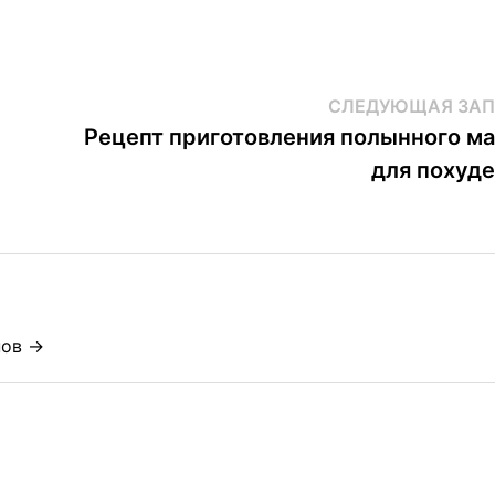
СЛЕДУЮЩАЯ ЗАП
Рецепт приготовления полынного м
для похуд
нов →