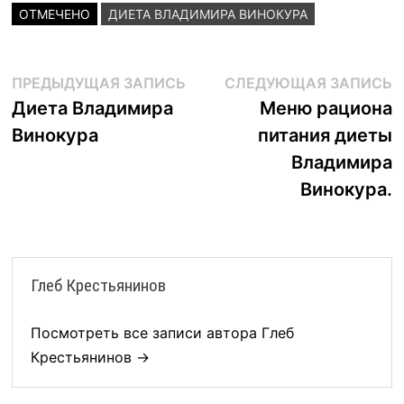
ОТМЕЧЕНО
ДИЕТА ВЛАДИМИРА ВИНОКУРА
Навигация
Предыдущая
С
ПРЕДЫДУЩАЯ ЗАПИСЬ
СЛЕДУЮЩАЯ ЗАПИСЬ
запись:
з
Диета Владимира
Меню рациона
по
Винокура
питания диеты
записям
Владимира
Винокура.
Глеб Крестьянинов
Посмотреть все записи автора Глеб
Крестьянинов →