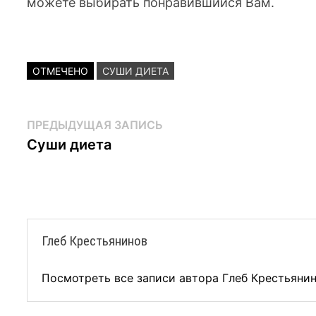
можете выбирать понравившийся Вам.
ОТМЕЧЕНО
СУШИ ДИЕТА
Навигация
Предыдущая
ПРЕДЫДУЩАЯ ЗАПИСЬ
запись:
Суши диета
по
записям
Глеб Крестьянинов
Посмотреть все записи автора Глеб Крестьяни