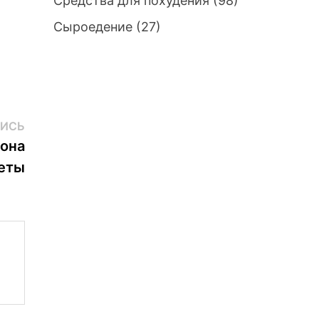
Средства для похудения
(98)
Сыроедение
(27)
Следующая
ИСЬ
запись:
она
иеты