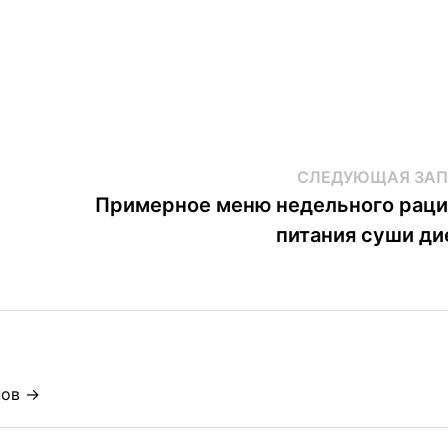
СЛЕДУЮЩАЯ ЗАП
Примерное меню недельного раци
питания суши д
нов →