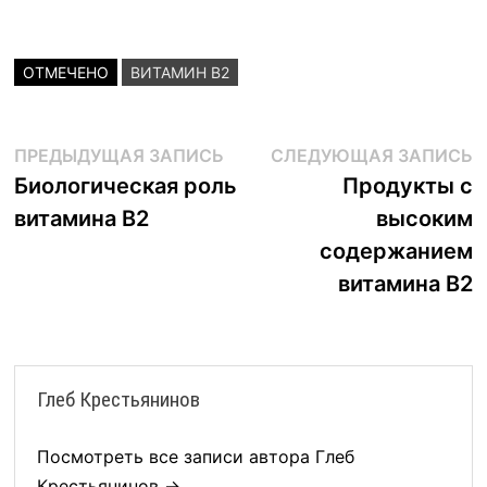
ОТМЕЧЕНО
ВИТАМИН B2
Навигация
Предыдущая
С
ПРЕДЫДУЩАЯ ЗАПИСЬ
СЛЕДУЮЩАЯ ЗАПИСЬ
запись:
з
Биологическая роль
Продукты с
по
витамина B2
высоким
записям
содержанием
витамина B2
Глеб Крестьянинов
Посмотреть все записи автора Глеб
Крестьянинов →