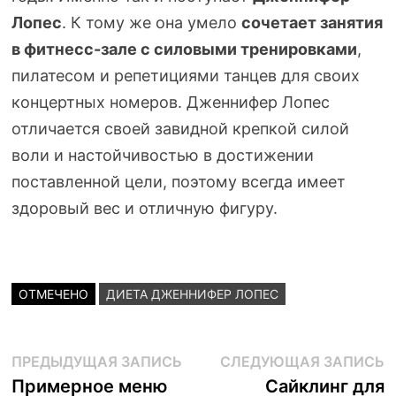
Лопес
. К тому же она умело
сочетает занятия
в
фитнесс-зале
с силовыми тренировками
,
пилатесом и репетициями танцев для своих
концертных номеров. Дженнифер Лопес
отличается своей завидной крепкой силой
воли и настойчивостью в достижении
поставленной цели, поэтому всегда имеет
здоровый вес и отличную фигуру.
ОТМЕЧЕНО
ДИЕТА ДЖЕННИФЕР ЛОПЕС
Навигация
Предыдущая
С
ПРЕДЫДУЩАЯ ЗАПИСЬ
СЛЕДУЮЩАЯ ЗАПИСЬ
запись:
з
Примерное меню
Сайклинг для