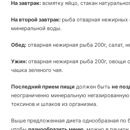
На завтрак:
всмятку яйцо, стакан натуральног
На второй завтрак:
рыба отварная нежирных с
минеральной воды.
Обед:
отварная нежирная рыба 200г, салат, н
Ужин:
отварная нежирная рыба 200г, овощи с
чашка зеленого чая.
Последний прием пищи
должен быть
не поз
неограниченно минеральную негазированну
токсинов и шлаков из организма.
Выше предложенная диета однообразная по б
чтобы
разнообразить меню
, можно в рацио