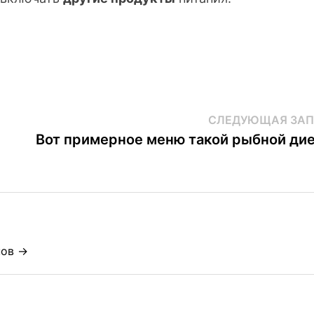
СЛЕДУЮЩАЯ ЗАП
Вот примерное меню такой рыбной ди
нов →