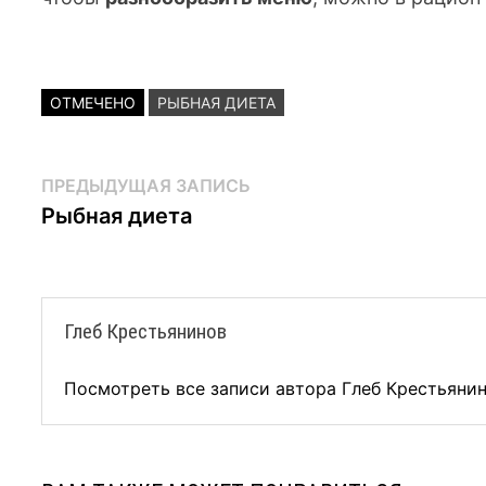
ОТМЕЧЕНО
РЫБНАЯ ДИЕТА
Навигация
Предыдущая
ПРЕДЫДУЩАЯ ЗАПИСЬ
запись:
Рыбная диета
по
записям
Глеб Крестьянинов
Посмотреть все записи автора Глеб Крестьяни