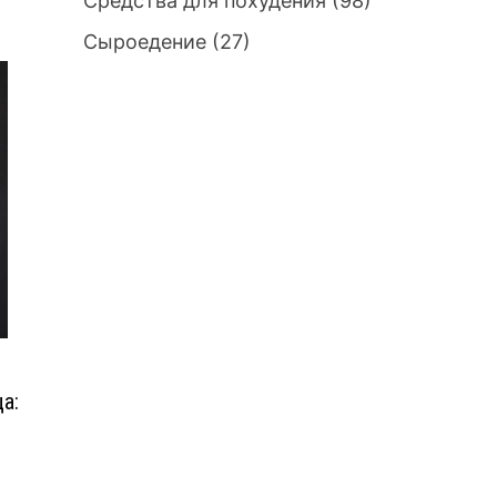
Средства для похудения
(98)
Сыроедение
(27)
а: