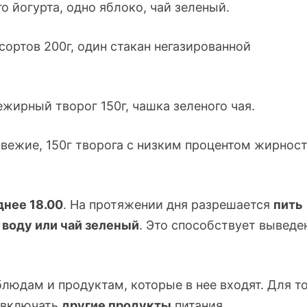
о йогурта, одно яблоко, чай зеленый.
ортов 200г, один стакан негазированной
ежирный творог 150г, чашка зеленого чая.
вежие, 150г творога с низким процентом жирност
днее 18.00
. На протяжении дня разрешается
пить
ю
воду или чай зеленый
. Это способствует вывед
людам и продуктам, которые в нее входят. Для т
н включать
другие продукты
питания.