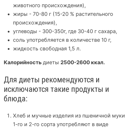
животного происхождения),
жиры -
70-80
г (
15-20
% растительного
происхождения),
углеводы - 3
00-350
г, где
30-40
г сахара,
соль употребляется в количестве 10 г,
жидкость свободная 1,5 л.
Калорийность
диеты
25
00-260
0 ккал.
Для диеты рекомендуются и
исключаются такие продукты и
блюда:
Хлеб и мучные изделия из пшеничной муки
1-го
и
2-го
сорта употребляют в виде