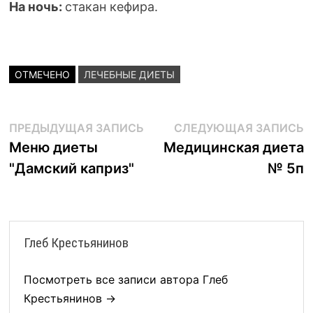
На ночь:
стакан кефира.
ОТМЕЧЕНО
ЛЕЧЕБНЫЕ ДИЕТЫ
Навигация
Предыдущая
С
ПРЕДЫДУЩАЯ ЗАПИСЬ
СЛЕДУЮЩАЯ ЗАПИСЬ
запись:
з
Меню диеты
Медицинская диета
по
"Дамский каприз"
№ 5п
записям
Глеб Крестьянинов
Посмотреть все записи автора Глеб
Крестьянинов →