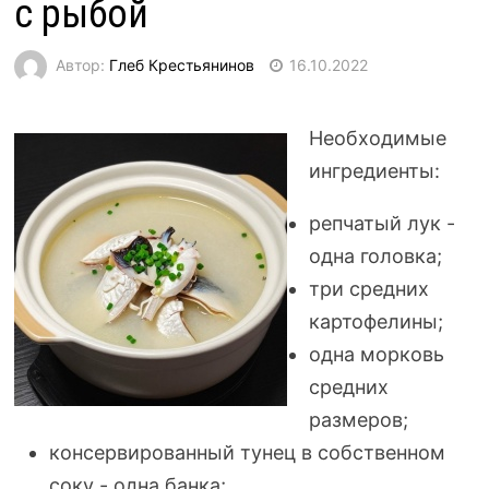
с рыбой
Автор:
Глеб Крестьянинов
16.10.2022
Необходимые
ингредиенты:
репчатый лук -
одна головка;
три средних
картофелины;
одна морковь
средних
размеров;
консервированный тунец в собственном
соку - одна банка;