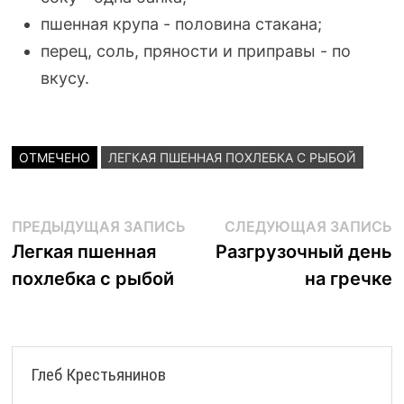
пшенная крупа - половина стакана;
перец, соль, пряности и приправы - по
вкусу.
ОТМЕЧЕНО
ЛЕГКАЯ ПШЕННАЯ ПОХЛЕБКА С РЫБОЙ
Навигация
Предыдущая
С
ПРЕДЫДУЩАЯ ЗАПИСЬ
СЛЕДУЮЩАЯ ЗАПИСЬ
запись:
з
Легкая пшенная
Разгрузочный день
по
похлебка с рыбой
на гречке
записям
Глеб Крестьянинов