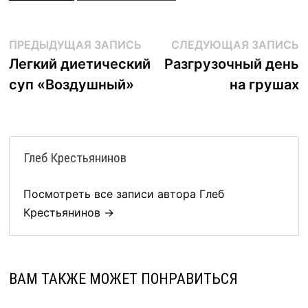
Навигация
Предыдущая
С
ПРЕДЫДУЩАЯ ЗАПИСЬ
СЛЕДУЮЩАЯ ЗАПИСЬ
запись:
з
Легкий диетический
Разгрузочный день
по
суп «Воздушный»
на грушах
записям
Глеб Крестьянинов
Посмотреть все записи автора Глеб
Крестьянинов →
ВАМ ТАКЖЕ МОЖЕТ ПОНРАВИТЬСЯ