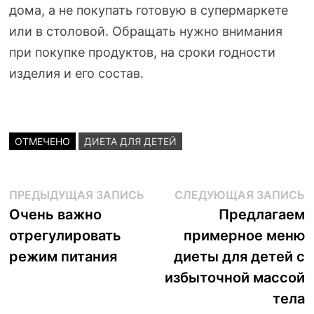
дома, а не покупать готовую в супермаркете
или в столовой. Обращать нужно внимания
при покупке продуктов, на сроки годности
изделия и его состав.
ОТМЕЧЕНО
ДИЕТА ДЛЯ ДЕТЕЙ
Навигация
Предыдущая
С
ПРЕДЫДУЩАЯ ЗАПИСЬ
СЛЕДУЮЩАЯ ЗАПИСЬ
запись:
з
Очень важно
Предлагаем
по
отрегулировать
примерное меню
записям
режим питания
диеты для детей с
избыточной массой
тела