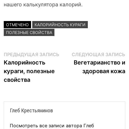
нашего калькулятора калорий.
ОТМЕЧЕНО
КАЛОРИЙНОСТЬ КУРАГИ
ПОЛЕЗНЫЕ СВОЙСТВА
Навигация
Предыдущая
С
ПРЕДЫДУЩАЯ ЗАПИСЬ
СЛЕДУЮЩАЯ ЗАПИСЬ
запись:
з
Калорийность
Вегетарианство и
по
кураги, полезные
здоровая кожа
записям
свойства
Глеб Крестьянинов
Посмотреть все записи автора Глеб