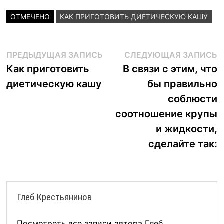
ОТМЕЧЕНО
КАК ПРИГОТОВИТЬ ДИЕТИЧЕСКУЮ КАШУ
Навигация
Предыдущая
С
ПРЕДЫДУЩАЯ ЗАПИСЬ
СЛЕДУЮЩАЯ ЗАПИСЬ
запись:
з
Как приготовить
В связи с этим, что
по
диетическую кашу
бы правильно
записям
соблюсти
соотношение крупы
и жидкости,
сделайте так:
Глеб Крестьянинов
Посмотреть все записи автора Глеб