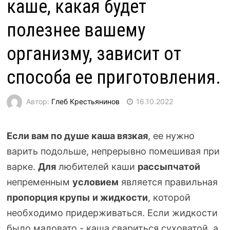
каше, какая будет
полезнее вашему
организму, зависит от
способа ее приготовления.
Автор:
Глеб Крестьянинов
16.10.2022
Если вам по душе каша вязкая
, ее нужно
варить подольше, непрерывно помешивая при
варке.
Для
любителей каши
рассыпчатой
непременным
условием
является правильная
пропорция крупы
и жидкости
, которой
необходимо придерживаться. Если жидкости
было маловато - каша свариться суховатой, а