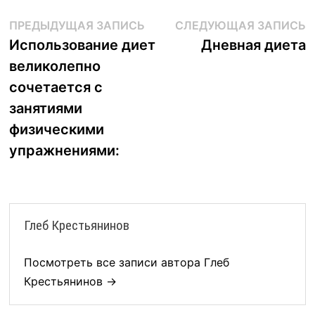
Навигация
Предыдущая
С
ПРЕДЫДУЩАЯ ЗАПИСЬ
СЛЕДУЮЩАЯ ЗАПИСЬ
запись:
з
Использование диет
Дневная диета
по
великолепно
записям
сочетается с
занятиями
физическими
упражнениями:
Глеб Крестьянинов
Посмотреть все записи автора Глеб
Крестьянинов →