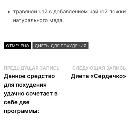
травяной чай с добавлением чайной ложки
натурального меда.
ОТМЕЧЕНО
ДИЕТЫ ДЛЯ ПОХУДЕНИЯ
Навигация
Предыдущая
С
ПРЕДЫДУЩАЯ ЗАПИСЬ
СЛЕДУЮЩАЯ ЗАПИСЬ
запись:
з
Данное средство
Диета «Сердечко»
по
для похудения
записям
удачно сочетает в
себе две
программы: