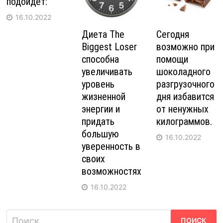
подойдет:
16.10.2022
Диета The
Сегодня
Biggest Loser
возможно при
способна
помощи
увеличивать
шоколадного
уровень
разгрузочного
жизненной
дня избавится
энергии и
от ненужных
придать
килограммов.
большую
16.10.2022
уверенность в
своих
возможностях
16.10.2022
Найти: