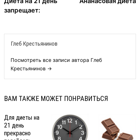
запись:
з
Диета на 21 день
Ананасовая диета
по
запрещает:
записям
Глеб Крестьянинов
Посмотреть все записи автора Глеб
Крестьянинов →
ВАМ ТАКЖЕ МОЖЕТ ПОНРАВИТЬСЯ
Для диеты на
21 день
прекрасно